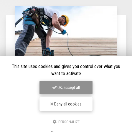
This site uses cookies and gives you control over what you
want to activate
03/07/2026
OK, accept all
Détection de fuite couverture à Cognac
Expertise en détection de fuite à CognacChez
DRF
Deny all cookies
Couverture
, nous comprenons l'importance cruciale d'une
toiture en bon état pour la sécurité et le confort de votre
maison. Basée à…
PERSONALIZE