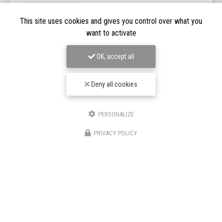
03/07/2026
This site uses cookies and gives you control over what you
Détection de fuite couverture à Cognac
want to activate
Expertise en détection de fuite à CognacChez
DRF
Couverture
, nous comprenons l'importance cruciale d'une
OK, accept all
toiture en bon état pour la sécurité et le confort de votre
maison. Basée à…
Deny all cookies
Toute l'actualité
PERSONALIZE
PRIVACY POLICY