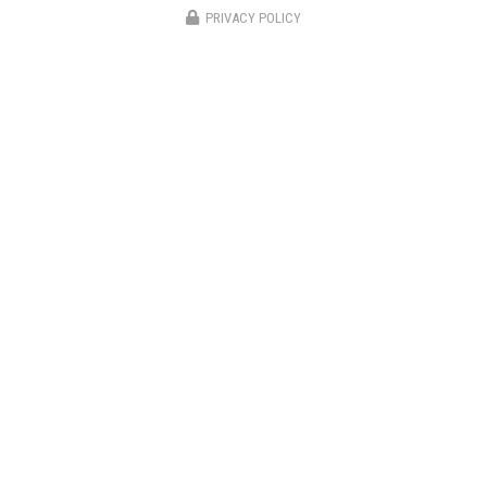
PRIVACY POLICY
DRF Couverture
Couvreur à Cognac
2 Voie Communale Canton Chalais
16100 Cognac
06 28 42 12 20
Lundi au samedi :
8h - 12h / 14h - 18h