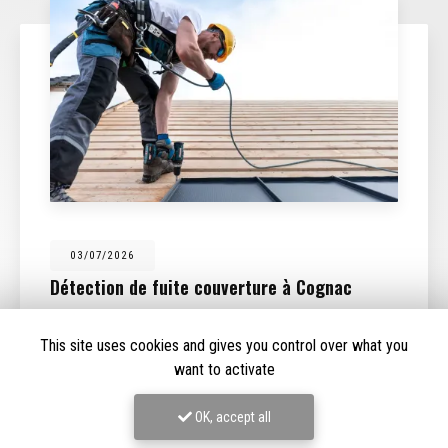
03/07/2026
Détection de fuite couverture à Cognac
Expertise en détection de fuite à CognacChez
DRF
Couverture
, nous comprenons l'importance cruciale d'une
This site uses cookies and gives you control over what you
toiture en bon état pour la sécurité et le confort de votre
want to activate
maison. Basée à…
OK, accept all
Toute l'actualité