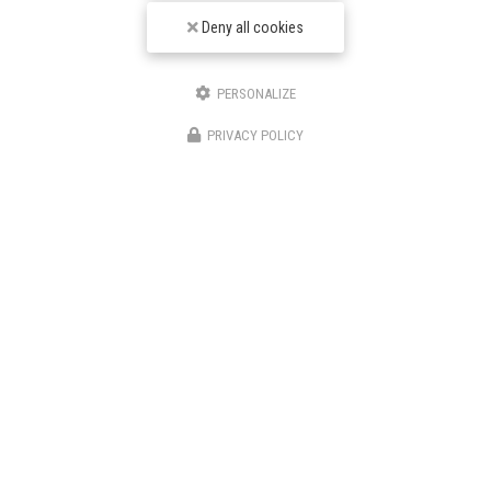
Deny all cookies
PERSONALIZE
PRIVACY POLICY
DRF Couverture
Couvreur à Cognac
2 Voie Communale Canton Chalais
16100 Cognac
06 28 42 12 20